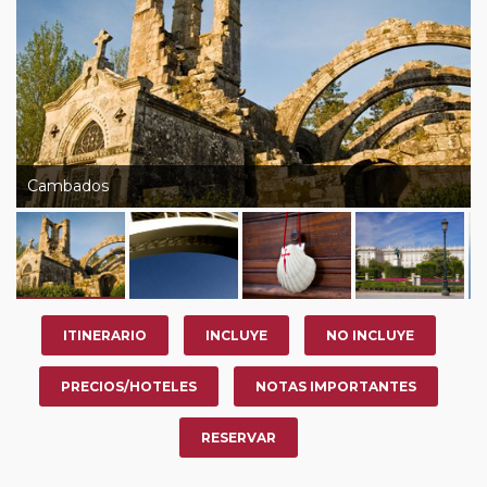
Cambados
ITINERARIO
INCLUYE
NO INCLUYE
PRECIOS/HOTELES
NOTAS IMPORTANTES
RESERVAR