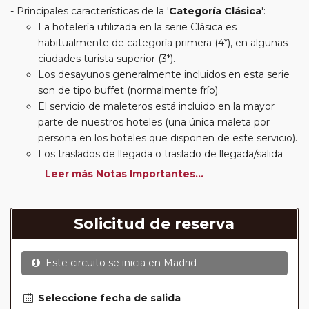
Principales características de la '
Categoría Clásica
':
La hotelería utilizada en la serie Clásica es
habitualmente de categoría primera (4*), en algunas
ciudades turista superior (3*).
Los desayunos generalmente incluidos en esta serie
son de tipo buffet (normalmente frío).
El servicio de maleteros está incluido en la mayor
parte de nuestros hoteles (una única maleta por
persona en los hoteles que disponen de este servicio).
Los traslados de llegada o traslado de llegada/salida
estarán incluidos según itinerario.
Leer más Notas Importantes...
Usted podrá elegir, en muchos circuitos clásicos
Europeos, añadir a su reserva si lo desea el
suplemento de media pensión (incluirá un número de
Solicitud de reserva
almuerzos o cenas señalado en su itinerario).
En muchos itinerarios le incluimos algunas cenas. En
Este circuito se inicia en
Madrid
circuitos clásicos Europeos normalmente las entradas
a museos y monumentos no se encuentran incluidas
mientras que en viajes regionales y otros viajes
Seleccione fecha de salida