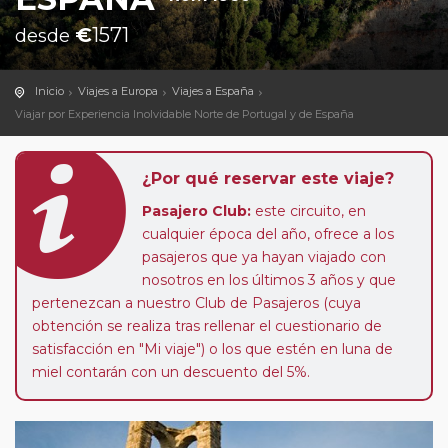
€
1571
desde
Inicio
Viajes a Europa
Viajes a España
Viajar por Experiencia Inolvidable Norte de Portugal y de España
¿Por qué reservar este viaje?
Pasajero Club:
este circuito, en
cualquier época del año, ofrece a los
pasajeros que ya hayan viajado con
nosotros en los últimos 3 años y que
pertenezcan a nuestro Club de Pasajeros (cuya
obtención se realiza tras rellenar el cuestionario de
satisfacción en "Mi viaje") o los que estén en luna de
miel contarán con un descuento del 5%.