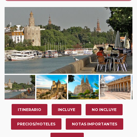
su viaje, en la ciudad que desee por período de 1, 3, 4 o
7 noches según circuito y fechas de salida. Es
fundamental que el circuito tenga salida posterior a la
fecha escogida y permita la salida deseada. El
suplemento por parada efectuada es de 40 Euros/52
Dólares por persona. Si la parada se realiza para tomar
otro circuito del mismo proveedor no se abonará este
suplemento.
Pasajero Club:
este circuito, en cualquier época del
año, ofrece a los pasajeros que ya hayan viajado con
nosotros en los últimos 3 años y que pertenezcan a
nuestro Club de Pasajeros (cuya obtención se realiza
tras rellenar el cuestionario de satisfacción en "Mi viaje")
o los que estén en luna de miel contarán con un
descuento del 5%.
ITINERARIO
INCLUYE
NO INCLUYE
PRECIOS/HOTELES
NOTAS IMPORTANTES