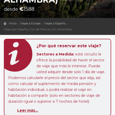
€
1588
desde
Inicio
Viajes a Europa
Viajes a España
Viajar por España y Sur de Francia (Sin Alhambra)
¿Por qué reservar este viaje?
Sectores a Medida:
este circuito le
ofrece la posibilidad de hacer el sector
de viaje que más le interese. Puede
usted adquirir desde solo 1 día de viaje.
Podemos calcularle el precio del sector que elija, así
como calcular el suplemento de media pensión y
habitación individual, o podrá realizar el viaje en
habitación a compartir (solo en sectores de viaje de
duración igual o superior a 7 noches de hotel).
Paradas en Ruta:
este circuito admite la posibilidad
Leer más...
de que usted pueda programar una o más paradas en