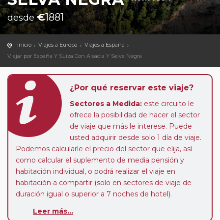
€
1881
desde
Inicio
Viajes a Europa
Viajes a España
Viajar por España Y Suiza Con Alsacia Y Selva Negra
¿Por qué reservar este viaje?
Sectores a Medida:
este circuito le
ofrece la posibilidad de hacer el sector
de viaje que más le interese. Puede
usted adquirir desde solo 1 día de viaje.
Podemos calcularle el precio del sector que elija, así
como calcular el suplemento de media pensión y
habitación individual, o podrá realizar el viaje en
habitación a compartir (solo en sectores de viaje de
duración igual o superior a 7 noches de hotel).
Paradas en Ruta:
este circuito admite la posibilidad
Leer más...
de que usted pueda programar una o más paradas en