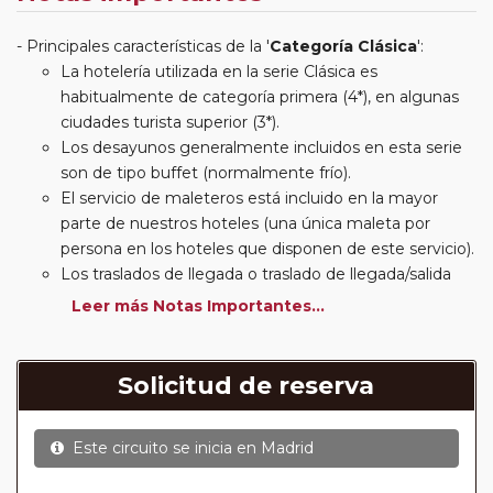
Principales características de la '
Categoría Clásica
':
La hotelería utilizada en la serie Clásica es
habitualmente de categoría primera (4*), en algunas
ciudades turista superior (3*).
Los desayunos generalmente incluidos en esta serie
son de tipo buffet (normalmente frío).
El servicio de maleteros está incluido en la mayor
parte de nuestros hoteles (una única maleta por
persona en los hoteles que disponen de este servicio).
Los traslados de llegada o traslado de llegada/salida
estarán incluidos según itinerario.
Leer más Notas Importantes...
Usted podrá elegir, en muchos circuitos clásicos
Europeos, añadir a su reserva si lo desea el
suplemento de media pensión (incluirá un número de
Solicitud de reserva
almuerzos o cenas señalado en su itinerario).
En muchos itinerarios le incluimos algunas cenas. En
Este circuito se inicia en
Madrid
circuitos clásicos Europeos normalmente las entradas
a museos y monumentos no se encuentran incluidas