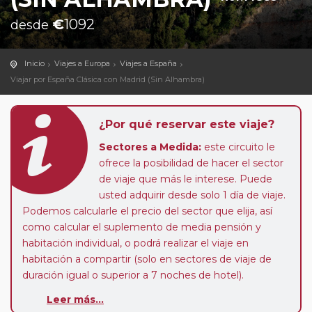
€
1092
desde
Inicio
Viajes a Europa
Viajes a España
Viajar por España Clásica con Madrid (Sin Alhambra)
¿Por qué reservar este viaje?
Sectores a Medida:
este circuito le
ofrece la posibilidad de hacer el sector
de viaje que más le interese. Puede
usted adquirir desde solo 1 día de viaje.
Podemos calcularle el precio del sector que elija, así
como calcular el suplemento de media pensión y
habitación individual, o podrá realizar el viaje en
habitación a compartir (solo en sectores de viaje de
duración igual o superior a 7 noches de hotel).
Paradas en Ruta:
este circuito admite la posibilidad
Leer más...
de que usted pueda programar una o más paradas en