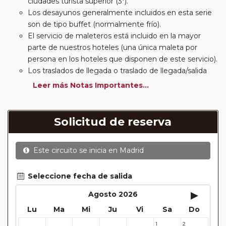
ciudades turista superior (3*).
Los desayunos generalmente incluidos en esta serie
son de tipo buffet (normalmente frío).
El servicio de maleteros está incluido en la mayor
parte de nuestros hoteles (una única maleta por
persona en los hoteles que disponen de este servicio).
Los traslados de llegada o traslado de llegada/salida
estarán incluidos según itinerario.
Leer más Notas Importantes...
Usted podrá elegir, en muchos circuitos clásicos
Europeos, añadir a su reserva si lo desea el
suplemento de media pensión (incluirá un número de
Solicitud de reserva
almuerzos o cenas señalado en su itinerario).
En muchos itinerarios le incluimos algunas cenas. En
Este circuito se inicia en
Madrid
circuitos clásicos Europeos normalmente las entradas
a museos y monumentos no se encuentran incluidas
mientras que en viajes regionales y otros viajes
Seleccione fecha de salida
incluimos muchas de las entradas. En todos los
▸
Agosto 2026
circuitos incluimos visitas con guías locales en las
Lu
Ma
Mi
Ju
Vi
Sa
Do
principales ciudades, en muchos incluimos diferentes
actividades y otros medios de transporte (funiculares,
1
2