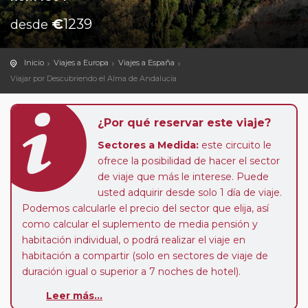
€
1239
desde
Inicio
Viajes a Europa
Viajes a España
Viajar por Descubriendo el Alma de Andalucía
¿Por qué reservar este viaje?
Sectores a Medida:
este circuito le
ofrece la posibilidad de hacer el sector
de viaje que más le interese. Puede
usted adquirir desde solo 1 día de viaje.
Podemos calcularle el precio del sector que elija, así
como calcular el suplemento de media pensión y
habitación individual, o podrá realizar el viaje en
habitación a compartir (solo en sectores de viaje de
duración igual o superior a 7 noches de hotel).
Paradas en Ruta:
este circuito admite la posibilidad
Leer más...
de que usted pueda programar una o más paradas en