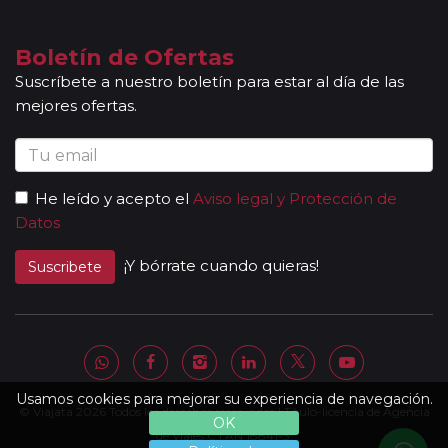
fechas de incorporación / salida no sean las mismas que se
indican en la ruta detallada. En caso de tomar un sector de
viaje, se aceptan reservas a compartir solamente si la
Boletín de Ofertas
duración del sector es de al menos 7 noches de hotel.
Suscríbete a nuestro boletín para estar al día de las
Mayores de 65 años:
las personas mayores de 65 años se
mejores ofertas.
beneficiarán de un descuento del 5% en todos los viajes
programados en temporada baja y durante todo el año en
los circuitos marcados con el símbolo "pasajero club".
Descuentos Niños:
los menores de 3 años no abonan
He leído y acepto el
Aviso legal y Protección de
importe alguno sin tener derecho a servicio alguno
Datos
(atención, el seguro tampoco está incluido). Los padres
abonarán directamente los servicios que pudieran precisar y
¡Y bórrate cuando quieras!
Suscribete
requieran (cuna, etc.). * De 3 a 8 años: Se les ofrece un
descuento del 40% del valor del viaje, el mayor del mercado
(máximo un menor por adulto). * Niños de 9 a 15 años: se les
ofrece un descuento del 10 % en el valor del viaje (no valido
para grupos).
Otras notas a tener en cuenta:
Usamos cookies para mejorar su experiencia de navegación.
© Viajata 2026 Todos los derechos reservados | Título-licencia de Agencia
Todas nuestras rutas, independientemente del
OK
número de pasajeros, incluyen la presencia de guías
de Viajes C.I.AN 18841-3.