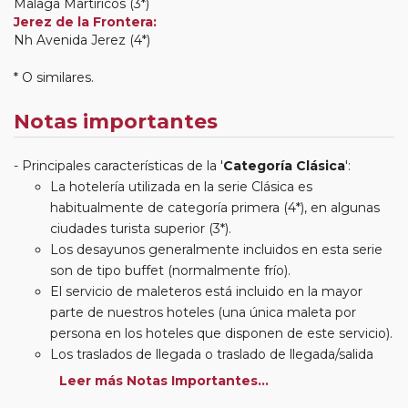
Malaga Martiricos (3*)
Jerez de la Frontera:
Nh Avenida Jerez (4*)
* O similares.
Notas importantes
Principales características de la '
Categoría Clásica
':
La hotelería utilizada en la serie Clásica es
habitualmente de categoría primera (4*), en algunas
ciudades turista superior (3*).
Los desayunos generalmente incluidos en esta serie
son de tipo buffet (normalmente frío).
El servicio de maleteros está incluido en la mayor
parte de nuestros hoteles (una única maleta por
persona en los hoteles que disponen de este servicio).
Los traslados de llegada o traslado de llegada/salida
estarán incluidos según itinerario.
Leer más Notas Importantes...
Usted podrá elegir, en muchos circuitos clásicos