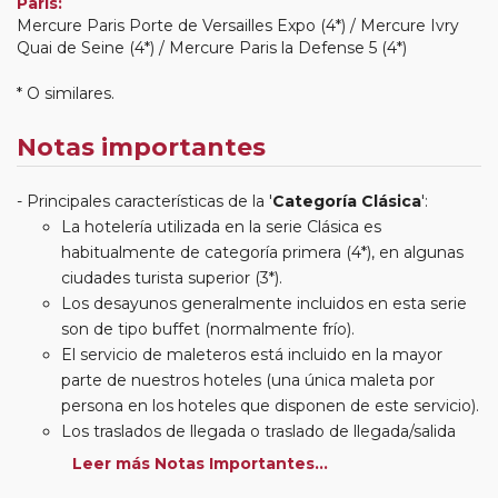
Paris:
Mercure Paris Porte de Versailles Expo (4*) / Mercure Ivry
Quai de Seine (4*) / Mercure Paris la Defense 5 (4*)
* O similares.
Notas importantes
Principales características de la '
Categoría Clásica
':
La hotelería utilizada en la serie Clásica es
habitualmente de categoría primera (4*), en algunas
ciudades turista superior (3*).
Los desayunos generalmente incluidos en esta serie
son de tipo buffet (normalmente frío).
El servicio de maleteros está incluido en la mayor
parte de nuestros hoteles (una única maleta por
persona en los hoteles que disponen de este servicio).
Los traslados de llegada o traslado de llegada/salida
estarán incluidos según itinerario.
Leer más Notas Importantes...
Usted podrá elegir, en muchos circuitos clásicos