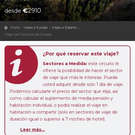
€
2910
desde
Inicio
Viajes a Europa
Viajes a España
Viajar por Conociendo Europa
¿Por qué reservar este viaje?
Sectores a Medida:
este circuito le
ofrece la posibilidad de hacer el sector
de viaje que más le interese. Puede
usted adquirir desde solo 1 día de viaje.
Podemos calcularle el precio del sector que elija, así
como calcular el suplemento de media pensión y
habitación individual, o podrá realizar el viaje en
habitación a compartir (solo en sectores de viaje de
duración igual o superior a 7 noches de hotel).
Paradas en Ruta:
este circuito admite la posibilidad
Leer más...
de que usted pueda programar una o más paradas en