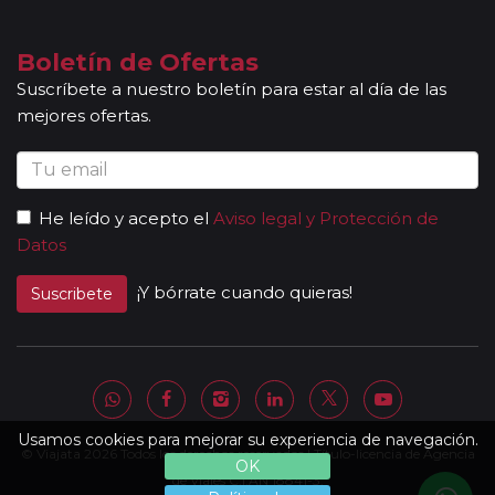
indican en la ruta detallada. En caso de tomar un sector de
viaje, se aceptan reservas a compartir solamente si la
Boletín de Ofertas
duración del sector es de al menos 7 noches de hotel.
Suscríbete a nuestro boletín para estar al día de las
Mayores de 65 años:
las personas mayores de 65 años se
mejores ofertas.
beneficiarán de un descuento del 5% en todos los viajes
programados en temporada baja y durante todo el año en
los circuitos marcados con el símbolo "pasajero club".
Descuentos Niños:
los menores de 3 años no abonan
He leído y acepto el
Aviso legal y Protección de
importe alguno sin tener derecho a servicio alguno
Datos
(atención, el seguro tampoco está incluido). Los padres
abonarán directamente los servicios que pudieran precisar y
¡Y bórrate cuando quieras!
Suscribete
requieran (cuna, etc.). * De 3 a 8 años: Se les ofrece un
descuento del 40% del valor del viaje, el mayor del mercado
(máximo un menor por adulto). * Niños de 9 a 15 años: se les
ofrece un descuento del 10 % en el valor del viaje (no valido
para grupos).
Otras notas a tener en cuenta:
Usamos cookies para mejorar su experiencia de navegación.
© Viajata 2026 Todos los derechos reservados | Título-licencia de Agencia
Todas nuestras rutas, independientemente del
OK
número de pasajeros, incluyen la presencia de guías
de Viajes C.I.AN 18841-3.