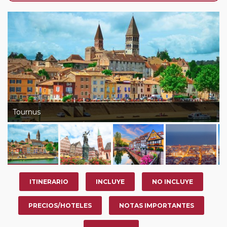
de que usted pueda programar una o más paradas en
su viaje, en la ciudad que desee por período de 1, 3, 4 o
7 noches según circuito y fechas de salida. Es
fundamental que el circuito tenga salida posterior a la
fecha escogida y permita la salida deseada. El
suplemento por parada efectuada es de 40 Euros/52
Dólares por persona. Si la parada se realiza para tomar
otro circuito del mismo proveedor no se abonará este
suplemento.
Tournus
Pasajero Club:
este circuito, en cualquier época del
año, ofrece a los pasajeros que ya hayan viajado con
nosotros en los últimos 3 años y que pertenezcan a
nuestro Club de Pasajeros (cuya obtención se realiza
tras rellenar el cuestionario de satisfacción en "Mi viaje")
ITINERARIO
INCLUYE
NO INCLUYE
o los que estén en luna de miel contarán con un
descuento del 5%.
PRECIOS/HOTELES
NOTAS IMPORTANTES