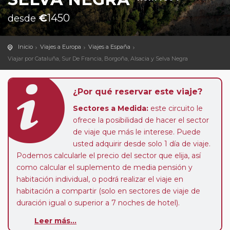
€
1450
desde
Inicio
Viajes a Europa
Viajes a España
Viajar por Cataluña, Sur De Francia, Borgoña, Alsacia y Selva Negra
¿Por qué reservar este viaje?
Sectores a Medida:
este circuito le
ofrece la posibilidad de hacer el sector
de viaje que más le interese. Puede
usted adquirir desde solo 1 día de viaje.
Podemos calcularle el precio del sector que elija, así
como calcular el suplemento de media pensión y
habitación individual, o podrá realizar el viaje en
habitación a compartir (solo en sectores de viaje de
duración igual o superior a 7 noches de hotel).
Leer más...
Paradas en Ruta:
este circuito admite la posibilidad