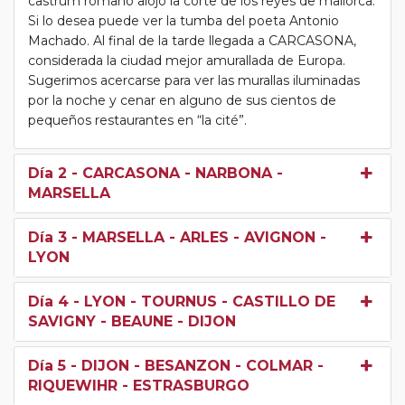
castrum romano alojo la corte de los reyes de mallorca.
Si lo desea puede ver la tumba del poeta Antonio
Machado. Al final de la tarde llegada a CARCASONA,
considerada la ciudad mejor amurallada de Europa.
Sugerimos acercarse para ver las murallas iluminadas
por la noche y cenar en alguno de sus cientos de
pequeños restaurantes en “la cité”.
Día 2
- CARCASONA - NARBONA -
MARSELLA
Día 3
- MARSELLA - ARLES - AVIGNON -
LYON
Día 4
- LYON - TOURNUS - CASTILLO DE
SAVIGNY - BEAUNE - DIJON
Día 5
- DIJON - BESANZON - COLMAR -
RIQUEWIHR - ESTRASBURGO