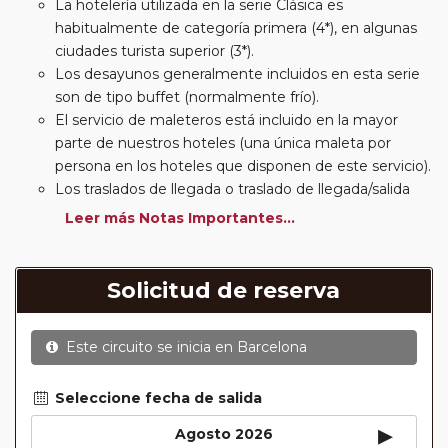
La hotelería utilizada en la serie Clásica es
habitualmente de categoría primera (4*), en algunas
ciudades turista superior (3*).
Los desayunos generalmente incluidos en esta serie
son de tipo buffet (normalmente frío).
El servicio de maleteros está incluido en la mayor
parte de nuestros hoteles (una única maleta por
persona en los hoteles que disponen de este servicio).
Los traslados de llegada o traslado de llegada/salida
estarán incluidos según itinerario.
Leer más Notas Importantes...
Usted podrá elegir, en muchos circuitos clásicos
Europeos, añadir a su reserva si lo desea el
suplemento de media pensión (incluirá un número de
Solicitud de reserva
almuerzos o cenas señalado en su itinerario).
En muchos itinerarios le incluimos algunas cenas. En
Este circuito se inicia en
Barcelona
circuitos clásicos Europeos normalmente las entradas
a museos y monumentos no se encuentran incluidas
mientras que en viajes regionales y otros viajes
Seleccione fecha de salida
incluimos muchas de las entradas. En todos los
▸
Agosto 2026
circuitos incluimos visitas con guías locales en las