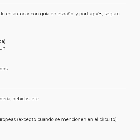
do en autocar con guía en español y portugués, seguro
da)
nun
ados.
ería, bebidas, etc.
uropeas (excepto cuando se mencionen en el circuito).