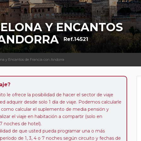
CELONA Y ENCANTOS
 ANDORRA
Ref.14521
lona y Encantos de Francia con Andorra
aje?
to le ofrece la posibilidad de hacer el sector de viaje
d adquirir desde solo 1 día de viaje. Podemos calcularle
 así como calcular el suplemento de media pensión y
alizar el viaje en habitación a compartir (solo en
 7 noches de hotel).
ibilidad de que usted pueda programar una o más
 período de 1, 3, 4 o 7 noches según circuito y fechas de