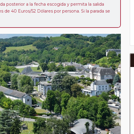
da posterior a la fecha escogida y permita la salida
 de 40 Euros/52 Dólares por persona. Si la parada se
oveedor no se abonará este suplemento.
a del año, ofrece a los pasajeros que ya hayan viajado
enezcan a nuestro Club de Pasajeros (cuya obtención se
ión en "Mi viaje") o los que estén en luna de miel