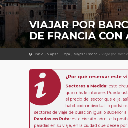
VIAJAR POR BAR
DE FRANCIA CON
Inicio
Viajes a Europa
Viajes a España
Viajar por Barce
¿Por qué reservar este vi
Sectores a Medida:
este circui
que más le interese. Puede uste
el precio del sector que elija,
habitación individual, o podrá re
sectores de viaje de duración igual o superior a
Paradas en Ruta:
este circuito admite la pos
paradas en su viaje, en la ciudad que desee por