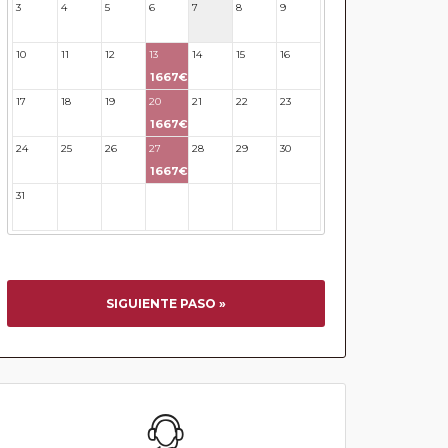
3
4
5
6
7
8
9
10
11
12
13
14
15
16
1667€
17
18
19
20
21
22
23
1667€
24
25
26
27
28
29
30
1667€
31
32
33
34
35
36
37
SIGUIENTE PASO »