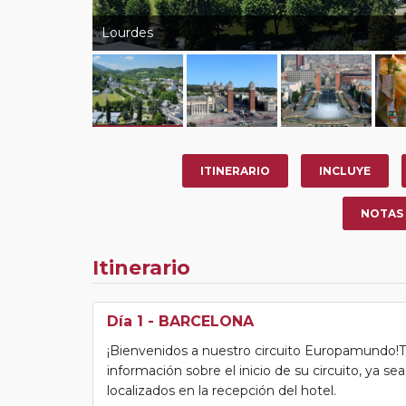
Lourdes
ITINERARIO
INCLUYE
NOTAS
Itinerario
Día 1
- BARCELONA
¡Bienvenidos a nuestro circuito Europamundo!Tras
información sobre el inicio de su circuito, ya s
localizados en la recepción del hotel.