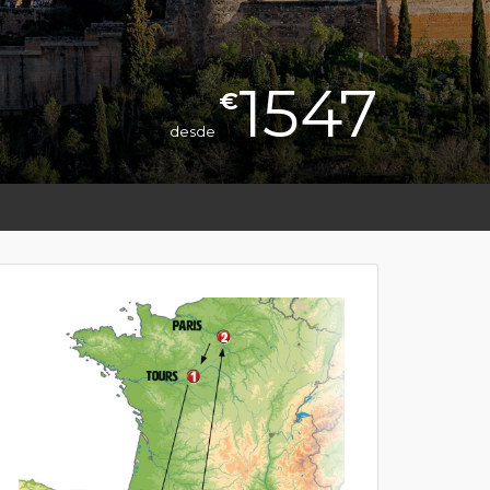
1547
€
desde