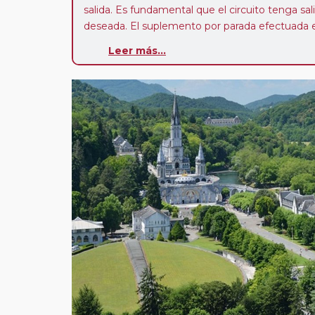
salida. Es fundamental que el circuito tenga sali
deseada. El suplemento por parada efectuada es
realiza para tomar otro circuito del mismo pr
Leer más...
Pasajero Club:
este circuito, en cualquier époc
con nosotros en los últimos 3 años y que pert
realiza tras rellenar el cuestionario de satisfacc
contarán con un descuento del 5%.