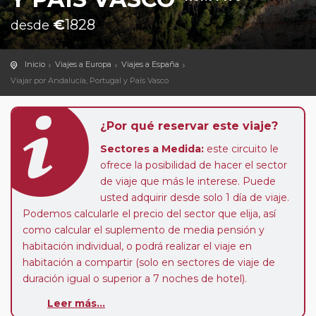
€
1828
desde
Inicio
Viajes a Europa
Viajes a España
Viajar por Andalucía, Portugal y País Vasco
¿Por qué reservar este viaje?
Sectores a Medida:
este circuito le
ofrece la posibilidad de hacer el sector
de viaje que más le interese. Puede
usted adquirir desde solo 1 día de viaje.
Podemos calcularle el precio del sector que elija, así
como calcular el suplemento de media pensión y
habitación individual, o podrá realizar el viaje en
habitación a compartir (solo en sectores de viaje de
duración igual o superior a 7 noches de hotel).
Leer más...
Paradas en Ruta:
este circuito admite la posibilidad