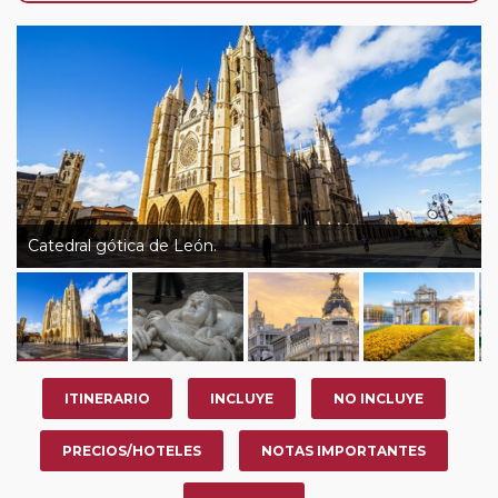
de que usted pueda programar una o más paradas en
su viaje, en la ciudad que desee por período de 1, 3, 4 o
7 noches según circuito y fechas de salida. Es
fundamental que el circuito tenga salida posterior a la
fecha escogida y permita la salida deseada. El
suplemento por parada efectuada es de 40 Euros/52
Dólares por persona. Si la parada se realiza para tomar
otro circuito del mismo proveedor no se abonará este
suplemento.
Catedral gótica de León.
Pasajero Club:
este circuito, en cualquier época del
año, ofrece a los pasajeros que ya hayan viajado con
nosotros en los últimos 3 años y que pertenezcan a
nuestro Club de Pasajeros (cuya obtención se realiza
tras rellenar el cuestionario de satisfacción en "Mi viaje")
ITINERARIO
INCLUYE
NO INCLUYE
o los que estén en luna de miel contarán con un
descuento del 5%.
PRECIOS/HOTELES
NOTAS IMPORTANTES