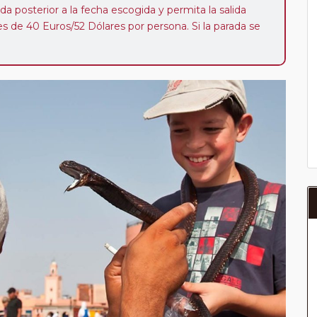
da posterior a la fecha escogida y permita la salida
 de 40 Euros/52 Dólares por persona. Si la parada se
oveedor no se abonará este suplemento.
a del año, ofrece a los pasajeros que ya hayan viajado
enezcan a nuestro Club de Pasajeros (cuya obtención se
ión en "Mi viaje") o los que estén en luna de miel