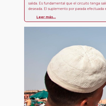
salida. Es fundamental que el circuito tenga sali
deseada. El suplemento por parada efectuada es
realiza para tomar otro circuito del mismo pr
Leer más...
Pasajero Club:
este circuito, en cualquier époc
con nosotros en los últimos 3 años y que pert
realiza tras rellenar el cuestionario de satisfacc
contarán con un descuento del 5%.