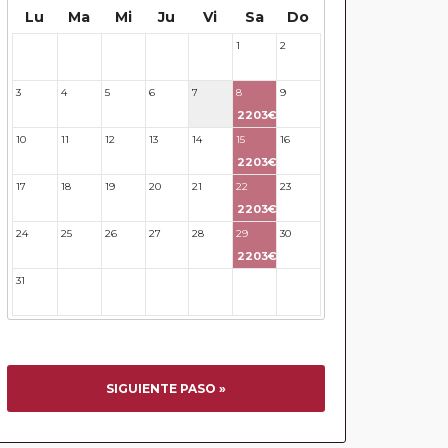
Lu
Ma
Mi
Ju
Vi
Sa
Do
1
2
27
28
29
30
31
3
4
5
6
7
8
9
2203€
10
11
12
13
14
15
16
2203€
17
18
19
20
21
22
23
2203€
24
25
26
27
28
29
30
2203€
31
32
33
34
35
36
37
SIGUIENTE PASO »