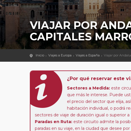
VIAJAR POR ANDA
CAPITALES MARR
Inicio
Viajes a Europa
Viajes a España
Viajar por Andalu
¿Por qué reservar este vi
Sectores a Medida:
este circui
que más le interese. Puede uste
el precio del sector que elija,
habitación individual, o podrá re
sectores de viaje de duración igual o superior a
Paradas en Ruta:
este circuito admite la pos
paradas en su viaje, en la ciudad que desee por