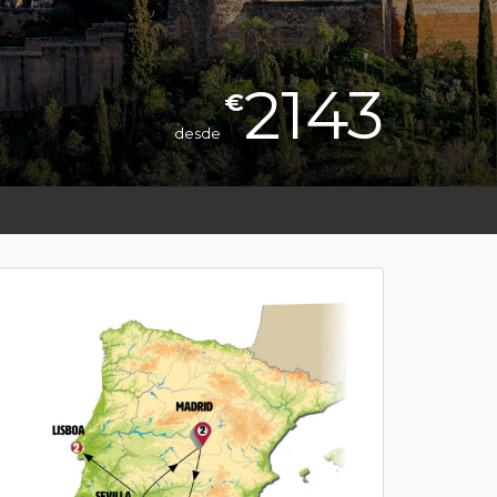
2143
€
desde