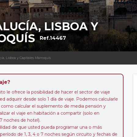
LUCÍA, LISBOA Y
OQUÍS
Ref.14467
cía, Lisboa y Capitales Marroquís
aje?
to le ofrece la posibilidad de hacer el sector de viaje
d adquirir desde solo 1 día de viaje. Podemos calcularle
 así como calcular el suplemento de media pensión y
alizar el viaje en habitación a compartir (solo en
 7 noches de hotel).
ibilidad de que usted pueda programar una o más
 período de 1, 3, 4 o 7 noches según circuito y fechas de