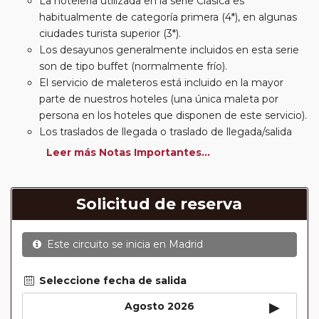
La hotelería utilizada en la serie Clásica es
habitualmente de categoría primera (4*), en algunas
ciudades turista superior (3*).
Los desayunos generalmente incluidos en esta serie
son de tipo buffet (normalmente frío).
El servicio de maleteros está incluido en la mayor
parte de nuestros hoteles (una única maleta por
persona en los hoteles que disponen de este servicio).
Los traslados de llegada o traslado de llegada/salida
estarán incluidos según itinerario.
Leer más Notas Importantes...
Usted podrá elegir, en muchos circuitos clásicos
Europeos, añadir a su reserva si lo desea el
suplemento de media pensión (incluirá un número de
Solicitud de reserva
almuerzos o cenas señalado en su itinerario).
En muchos itinerarios le incluimos algunas cenas. En
Este circuito se inicia en
Madrid
circuitos clásicos Europeos normalmente las entradas
a museos y monumentos no se encuentran incluidas
mientras que en viajes regionales y otros viajes
Seleccione fecha de salida
incluimos muchas de las entradas. En todos los
▸
Agosto 2026
circuitos incluimos visitas con guías locales en las