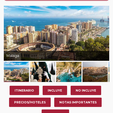
su viaje, en la ciudad que desee por período de 1, 3, 4 o
7 noches según circuito y fechas de salida. Es
fundamental que el circuito tenga salida posterior a la
fecha escogida y permita la salida deseada. El
suplemento por parada efectuada es de 40 Euros/52
Dólares por persona. Si la parada se realiza para tomar
otro circuito del mismo proveedor no se abonará este
suplemento.
Malaga
ITINERARIO
INCLUYE
NO INCLUYE
PRECIOS/HOTELES
NOTAS IMPORTANTES