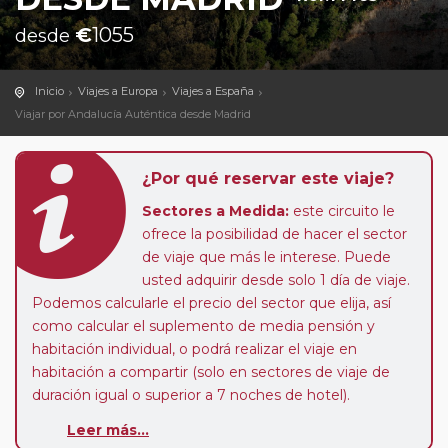
€
1055
desde
Inicio
Viajes a Europa
Viajes a España
Viajar por Andalucía Auténtica desde Madrid
¿Por qué reservar este viaje?
Sectores a Medida:
este circuito le
ofrece la posibilidad de hacer el sector
de viaje que más le interese. Puede
usted adquirir desde solo 1 día de viaje.
Podemos calcularle el precio del sector que elija, así
como calcular el suplemento de media pensión y
habitación individual, o podrá realizar el viaje en
habitación a compartir (solo en sectores de viaje de
duración igual o superior a 7 noches de hotel).
Paradas en Ruta:
este circuito admite la posibilidad
Leer más...
de que usted pueda programar una o más paradas en