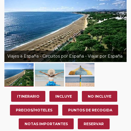
Viajes a España - Circuitos por España - Viajar por España
ITINERARIO
INCLUYE
NO INCLUYE
PRECIOS/HOTELES
PUNTOS DE RECOGIDA
NOTAS IMPORTANTES
RESERVAR