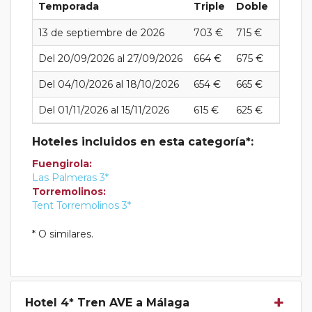
Temporada
Triple
Doble
Indivi
13 de septiembre de 2026
703 €
715 €
965 €
Del 20/09/2026 al 27/09/2026
664 €
675 €
875 €
Del 04/10/2026 al 18/10/2026
654 €
665 €
865 €
Del 01/11/2026 al 15/11/2026
615 €
625 €
825 €
Hoteles incluidos en esta categoría*:
Fuengirola:
Las Palmeras 3*
Torremolinos:
Tent Torremolinos 3*
* O similares.
Hotel 4* Tren AVE a Málaga