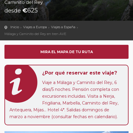
Caminito del Rey
€
625
desde
Inicio
Viajes a Europa
Viajes a España
Málaga y Caminito del Rey en tren AVE
MIRA EL MAPA DE TU RUTA
¿Por qué reservar este viaje?
Viaje a Málaga y Caminito del Rey, 6
días/5 noches. Pensión completa con
excursiones incluidas. Visita a Nerja,
Frigiliana, Marbella, Caminito del Rey,
Antequera, Mijas... Hotel 4*. Salidas domingos de
marzo a noviembre (consultar fechas en calendario).