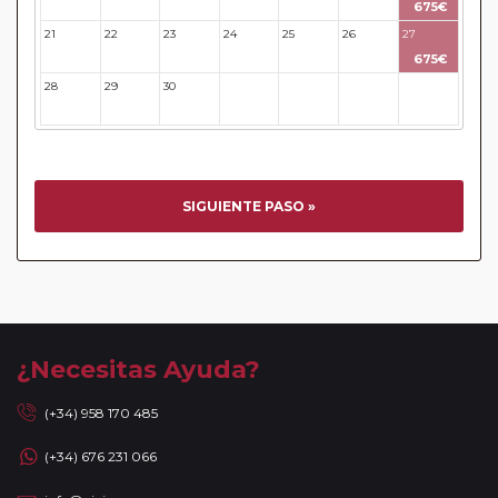
675€
21
22
23
24
25
26
27
675€
28
29
30
31
32
33
34
SIGUIENTE PASO »
¿Necesitas Ayuda?
(+34) 958 170 485
(+34) 676 231 066