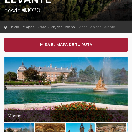
€
1020
desde
Inicio
Viajes a Europa
Viajes a España
Andalucía con Levante
MIRA EL MAPA DE TU RUTA
Madrid