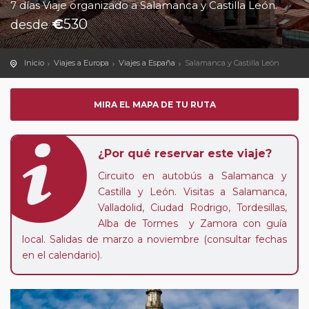
7 días Viaje organizado a Salamanca y Castilla León.
€
530
desde
Inicio
Viajes a Europa
Viajes a España
Salamanca y Castilla León
MIRA EL MAPA DE TU RUTA
¿Por qué reservar este viaje?
Circuito en autobús a Salamanca y
Castilla y León. Visitas a Salamanca,
Valladolid, Ciudad Rodrigo, Tordesillas,
Alba de Tormes y Zamora con guía
local. Salidas de marzo a noviembre (consultar fechas
en el calendario).