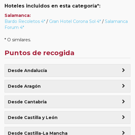
Hoteles incluidos en esta categoría*:
Salamanca:
Bardo Recoletos 4*
/
Gran Hotel Corona Sol 4*
/
Salamanca
Forum 4*
* O similares.
Puntos de recogida
Desde Andalucía
Algeciras (Avda Blas Infante cruce C/ Sevilla (junto
Desde Aragón
parada taxis) 2:00)
Alcañiz (Avda. Aragón, frente al parque infantil 06:15)
Almería (Biblioteca Villaespesa C/ Hermanos Machado)
Desde Cantabria
+75€
+50€
Santander (Marquesina C/ Cádiz, 3 07:15)
Huesca (Estación Intermodal 5:00)
+50€
Andújar (Estación de Autobuses 8:30)
Desde Castilla y León
Torrelavega (Estación de Autobuses (fuera) 07:45)
Teruel (Ronda Ambeles. Los arcos, Puerta Lidl 06:30)
Bailén (Gasolinera El Paso 9:30)
Burgos (Estación de Autobuses 09:45)
Desde Castilla-La Mancha
+75€