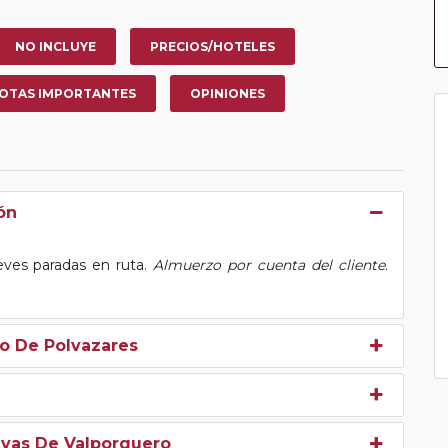
NO INCLUYE
PRECIOS/HOTELES
OTAS IMPORTANTES
OPINIONES
ón
reves paradas en ruta.
Almuerzo por cuenta del cliente
.
lo De Polvazares
evas De Valporquero