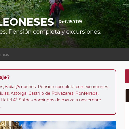
 LEONESES
Ref.15709
ses. Pensión completa y excursiones.
oneses
aje?
ses, 6 días/5 noches. Pensión completa con excursiones
dulas, Astorga, Castrillo de Polvazares, Ponferrada,
. Hotel 4*. Salidas domingos de marzo a noviembre
.