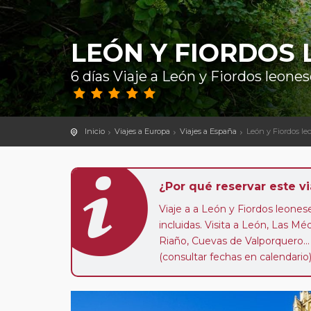
LEÓN Y FIORDOS
6 días Viaje a León y Fiordos leone
Inicio
Viajes a Europa
Viajes a España
León y Fiordos le
¿Por qué reservar este vi
Viaje a a León y Fiordos leone
incluidas. Visita a León, Las Mé
Riaño, Cuevas de Valporquero..
(consultar fechas en calendario)