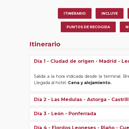
ITINERARIO
INCLUYE
PUNTOS DE RECOGIDA
N
Itinerario
Día 1
- Ciudad de origen - Madrid - Le
Salida a la hora indicada desde la terminal. B
Llegada al hotel.
Cena y alojamiento.
Día 2
- Las Medulas - Astorga - Castril
Día 3
- León - Ponferrada
Día 4
- Fiordos Leoneses - Riaño - Cu