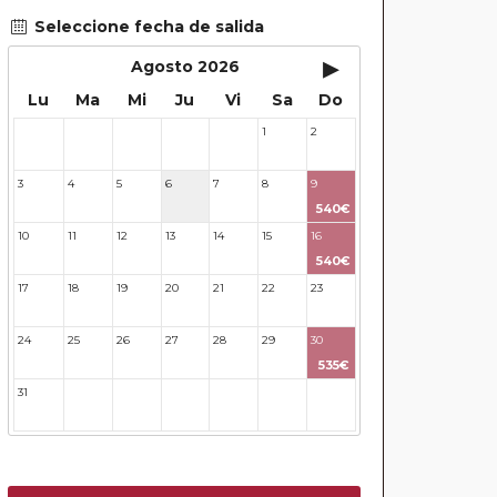
Seleccione fecha de salida
▸
Agosto 2026
Lu
Ma
Mi
Ju
Vi
Sa
Do
1
2
27
28
29
30
31
3
4
5
6
7
8
9
540€
10
11
12
13
14
15
16
540€
17
18
19
20
21
22
23
24
25
26
27
28
29
30
535€
31
32
33
34
35
36
37