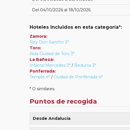
Del 04/10/2026 al 18/10/2026
Hoteles incluidos en esta categoría*:
Zamora:
Rey Don Sancho 3*
Toro:
Alda Ciudad de Toro 3*
La Bañeza:
Infanta Mercedes 3*
/
Bedunia 3*
Ponferrada:
Temple 4*
/
Ciudad de Ponferrada 4*
* O similares.
Puntos de recogida
Desde Andalucía
Algeciras (Avda Blas Infante cruce C/ Sevilla (ju