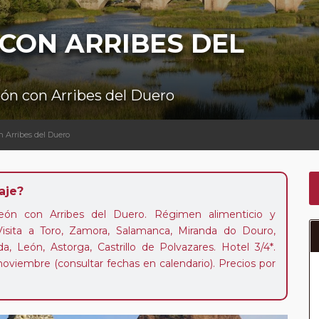
 CON ARRIBES DEL
León con Arribes del Duero
n Arribes del Duero
aje?
 León con Arribes del Duero. Régimen alimenticio y
 Visita a Toro, Zamora, Salamanca, Miranda do Douro,
a, León, Astorga, Castrillo de Polvazares. Hotel 3/4*.
oviembre (consultar fechas en calendario). Precios por