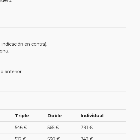
Duero.
indicación en contra).
ona.
o anterior.
Triple
Doble
Individual
546 €
565 €
791 €
512 €
530 €
742 €