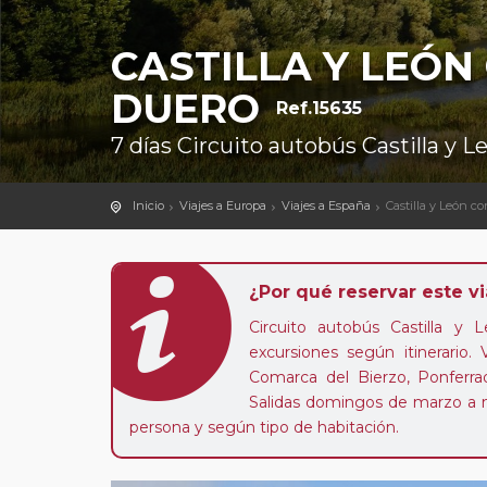
CASTILLA Y LEÓN
DUERO
Ref.15635
7 días Circuito autobús Castilla y 
Inicio
Viajes a Europa
Viajes a España
Castilla y León co
¿Por qué reservar este vi
Circuito autobús Castilla y
excursiones según itinerario.
Comarca del Bierzo, Ponferrad
Salidas domingos de marzo a n
persona y según tipo de habitación.