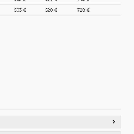
503 €
520 €
728 €
nto parada taxis) 2:00)