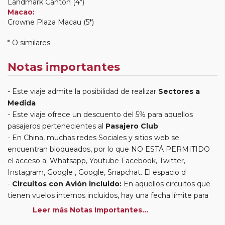
Landmark Canton (4*)
Macao:
Crowne Plaza Macau (5*)
* O similares.
Notas importantes
Este viaje admite la posibilidad de realizar
Sectores a
Medida
Este viaje ofrece un descuento del 5% para aquellos
pasajeros pertenecientes al
Pasajero Club
En China, muchas redes Sociales y sitios web se
encuentran bloqueados, por lo que NO ESTÁ PERMITIDO
el acceso a: Whatsapp, Youtube Facebook, Twitter,
Instagram, Google , Google, Snapchat. El espacio d
Circuitos con Avión incluido:
En aquellos circuitos que
tienen vuelos internos incluidos, hay una fecha límite para
poder emitir billetes. Las reservas/emisión de los vuelos se
Leer más Notas Importantes...
realizarán con los datos / documentación presentada por el