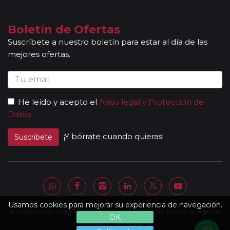
según itinerario, contará con la presencia de guías
locales que le permitirán conocer más a fondo la
Boletín de Ofertas
cultura de los lugares visitados. En ocasiones, los
Suscríbete a nuestro boletín para estar al día de las
grupos son bilingües (normalmente español y
mejores ofertas.
portugués), en estos casos nuestros guías
acompañantes podrán dar las explicaciones en dos
idiomas diferentes. Según circuito, le atenderá en su
viaje un único guía-acompañante o bien cambiará de
He leído y acepto el
Aviso legal y Protección de
guía-acompañante en función de la etapa. Los guías
Datos
acompañantes siempre estarán presentes en los
paseos incluidos, pero poseen múltiples funciones y
¡Y bórrate cuando quieras!
Suscribete
deben dedicación a la totalidad del grupo y no a una
persona en particular. En los momentos en que no
existen servicios incluidos en el programa, nuestros
guías pueden encontrarse realizando funciones bien
de coordinación, bien para otros grupos diferentes y
por tanto no estar disponibles en un momento
Usamos cookies para mejorar su experiencia de navegación.
© Viajata 2026 Todos los derechos reservados | Título-licencia de Agencia
determinado.
OK
Al completar el pago de su viaje y una vez le
de Viajes C.I.AN 18841-3.