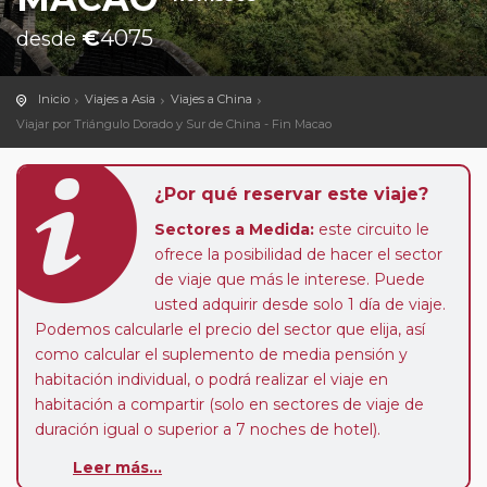
€
4075
desde
Inicio
Viajes a Asia
Viajes a China
Viajar por Triángulo Dorado y Sur de China - Fin Macao
¿Por qué reservar este viaje?
Sectores a Medida:
este circuito le
ofrece la posibilidad de hacer el sector
de viaje que más le interese. Puede
usted adquirir desde solo 1 día de viaje.
Podemos calcularle el precio del sector que elija, así
como calcular el suplemento de media pensión y
habitación individual, o podrá realizar el viaje en
habitación a compartir (solo en sectores de viaje de
duración igual o superior a 7 noches de hotel).
Leer más...
Pasajero Club:
este circuito, en cualquier época del