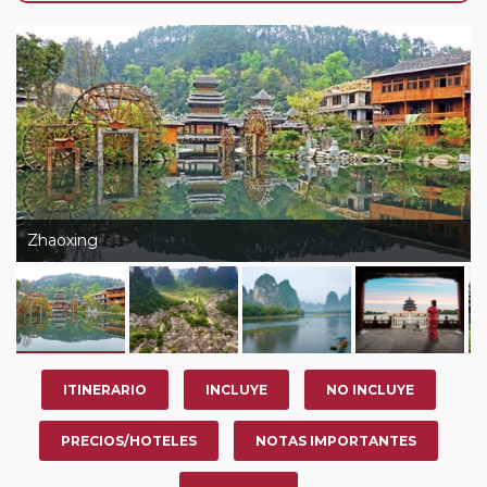
año, ofrece a los pasajeros que ya hayan viajado con
nosotros en los últimos 3 años y que pertenezcan a
nuestro Club de Pasajeros (cuya obtención se realiza
tras rellenar el cuestionario de satisfacción en "Mi viaje")
o los que estén en luna de miel contarán con un
descuento del 5%.
Zhaoxing
ITINERARIO
INCLUYE
NO INCLUYE
PRECIOS/HOTELES
NOTAS IMPORTANTES