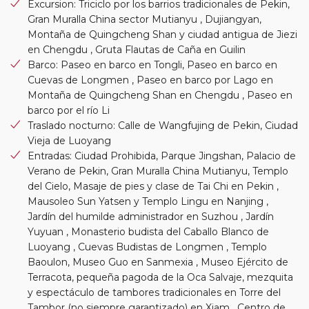
Excursion: Triciclo por los barrios tradicionales de Pekin,
Gran Muralla China sector Mutianyu , Dujiangyan,
Montaña de Quingcheng Shan y ciudad antigua de Jiezi
en Chengdu , Gruta Flautas de Caña en Guilin
Barco: Paseo en barco en Tongli, Paseo en barco en
Cuevas de Longmen , Paseo en barco por Lago en
Montaña de Quingcheng Shan en Chengdu , Paseo en
barco por el río Li
Traslado nocturno: Calle de Wangfujing de Pekin, Ciudad
Vieja de Luoyang
Entradas: Ciudad Prohibida, Parque Jingshan, Palacio de
Verano de Pekin, Gran Muralla China Mutianyu, Templo
del Cielo, Masaje de pies y clase de Tai Chi en Pekin ,
Mausoleo Sun Yatsen y Templo Lingu en Nanjing ,
Jardín del humilde administrador en Suzhou , Jardín
Yuyuan , Monasterio budista del Caballo Blanco de
Luoyang , Cuevas Budistas de Longmen , Templo
Baoulon, Museo Guo en Sanmexia , Museo Ejército de
Terracota, pequeña pagoda de la Oca Salvaje, mezquita
y espectáculo de tambores tradicionales en Torre del
Tambor (no siempre garantizado) en Xiam , Centro de