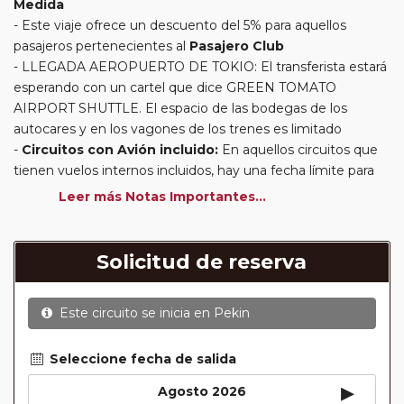
Medida
Este viaje ofrece un descuento del 5% para aquellos
pasajeros pertenecientes al
Pasajero Club
LLEGADA AEROPUERTO DE TOKIO: El transferista estará
esperando con un cartel que dice GREEN TOMATO
AIRPORT SHUTTLE. El espacio de las bodegas de los
autocares y en los vagones de los trenes es limitado
Circuitos con Avión incluido:
En aquellos circuitos que
tienen vuelos internos incluidos, hay una fecha límite para
poder emitir billetes. Las reservas/emisión de los vuelos se
Leer más Notas Importantes...
realizarán con los datos / documentación presentada por el
cliente o que conste en su reserva. Una vez realizada la
reserva y emitido el billete, un error posterior en el nombre
Solicitud de reserva
o un nombre incompleto, puede provocar la invalidez del
billete emitido y la necesidad de tener que emitir un nuevo
Este circuito se inicia en
Pekin
billete. No nos responsabilizaremos de los gastos
generados de cancelación y nueva emisión. Hacer una
reserva nueva puede implicar la posibilidad de no conseguir
Seleccione fecha de salida
plazas en los mismos vuelos previstos. Las compañías
▸
Agosto 2026
aéreas se reservan el derecho de que un billete con un