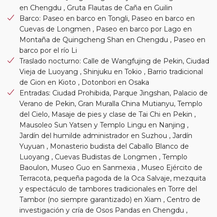
en Chengdu , Gruta Flautas de Caña en Guilin
Barco: Paseo en barco en Tongli, Paseo en barco en
Cuevas de Longmen , Paseo en barco por Lago en
Montaña de Quingcheng Shan en Chengdu , Paseo en
barco por el río Li
Traslado nocturno: Calle de Wangfujing de Pekin, Ciudad
Vieja de Luoyang , Shinjuku en Tokio , Barrio tradicional
de Gion en Kioto , Dotonbori en Osaka
Entradas: Ciudad Prohibida, Parque Jingshan, Palacio de
Verano de Pekin, Gran Muralla China Mutianyu, Templo
del Cielo, Masaje de pies y clase de Tai Chi en Pekin ,
Mausoleo Sun Yatsen y Templo Lingu en Nanjing ,
Jardín del humilde administrador en Suzhou , Jardín
Yuyuan , Monasterio budista del Caballo Blanco de
Luoyang , Cuevas Budistas de Longmen , Templo
Baoulon, Museo Guo en Sanmexia , Museo Ejército de
Terracota, pequeña pagoda de la Oca Salvaje, mezquita
y espectáculo de tambores tradicionales en Torre del
Tambor (no siempre garantizado) en Xiam , Centro de
investigación y cría de Osos Pandas en Chengdu ,