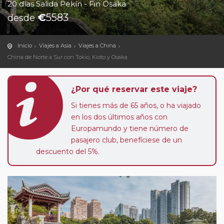
20 días Salida Pekín - Fin Osaka
€
5583
desde
Inicio
Viajes a Asia
Viajes a China
China de Norte a Sur con Tokio, Kioto y Osaka
¿Por qué reservar este viaje?
Si tienes más de 65 años, o ha viajado
en los dos últimos años con
Europamundo y tiene número de
pasajero club, benefíciese de un
descuento del 5%.