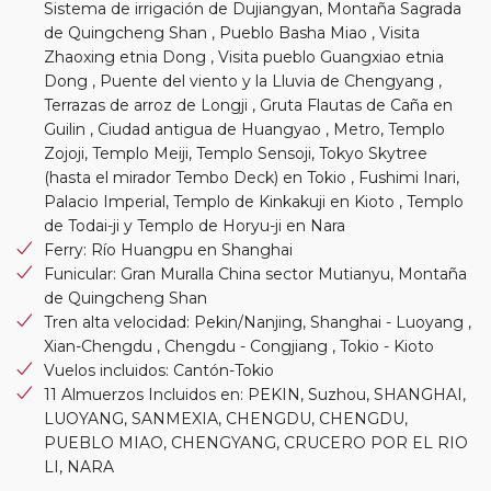
Sistema de irrigación de Dujiangyan, Montaña Sagrada
de Quingcheng Shan , Pueblo Basha Miao , Visita
Zhaoxing etnia Dong , Visita pueblo Guangxiao etnia
Dong , Puente del viento y la Lluvia de Chengyang ,
Terrazas de arroz de Longji , Gruta Flautas de Caña en
Guilin , Ciudad antigua de Huangyao , Metro, Templo
Zojoji, Templo Meiji, Templo Sensoji, Tokyo Skytree
(hasta el mirador Tembo Deck) en Tokio , Fushimi Inari,
Palacio Imperial, Templo de Kinkakuji en Kioto , Templo
de Todai-ji y Templo de Horyu-ji en Nara
Ferry: Río Huangpu en Shanghai
Funicular: Gran Muralla China sector Mutianyu, Montaña
de Quingcheng Shan
Tren alta velocidad: Pekin/Nanjing, Shanghai - Luoyang ,
Xian-Chengdu , Chengdu - Congjiang , Tokio - Kioto
Vuelos incluidos: Cantón-Tokio
11 Almuerzos Incluidos en: PEKIN, Suzhou, SHANGHAI,
LUOYANG, SANMEXIA, CHENGDU, CHENGDU,
PUEBLO MIAO, CHENGYANG, CRUCERO POR EL RIO
LI, NARA