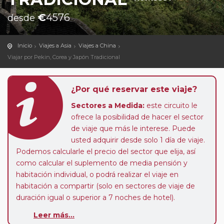
€
4576
desde
Inicio
Viajes a Asia
Viajes a China
Viajar por Pekin, Corea y Japón Tradicional
¿Por qué reservar este viaje?
Sectores a Medida:
este circuito le
ofrece la posibilidad de hacer el sector
de viaje que más le interese. Puede
usted adquirir desde solo 1 día de viaje.
Podemos calcularle el precio del sector que elija, así
como calcular el suplemento de media pensión y
habitación individual, o podrá realizar el viaje en
habitación a compartir (solo en sectores de viaje de
duración igual o superior a 7 noches de hotel).
Pasajero Club:
este circuito, en cualquier época del
Leer más...
año, ofrece a los pasajeros que ya hayan viajado con