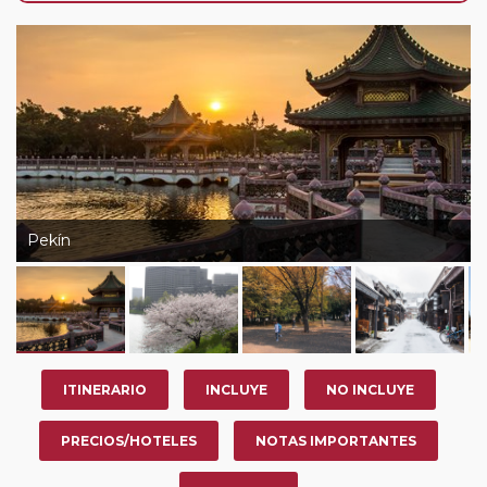
nosotros en los últimos 3 años y que pertenezcan a
nuestro Club de Pasajeros (cuya obtención se realiza
tras rellenar el cuestionario de satisfacción en "Mi viaje")
o los que estén en luna de miel contarán con un
descuento del 5%.
Pekín
ITINERARIO
INCLUYE
NO INCLUYE
PRECIOS/HOTELES
NOTAS IMPORTANTES