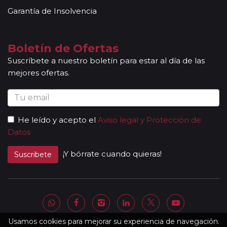
cultura de los lugares visitados. En ocasiones, los
Garantía de Insolvencia
grupos son bilingües (normalmente español y
portugués), en estos casos nuestros guías
acompañantes podrán dar las explicaciones en dos
Boletín de Ofertas
idiomas diferentes. Según circuito, le atenderá en su
Suscríbete a nuestro boletín para estar al día de las
viaje un único guía-acompañante o bien cambiará de
mejores ofertas.
guía-acompañante en función de la etapa. Los guías
acompañantes siempre estarán presentes en los
paseos incluidos, pero poseen múltiples funciones y
deben dedicación a la totalidad del grupo y no a una
He leído y acepto el
Aviso legal y Protección de
persona en particular. En los momentos en que no
Datos
existen servicios incluidos en el programa, nuestros
guías pueden encontrarse realizando funciones bien
¡Y bórrate cuando quieras!
Suscribete
de coordinación, bien para otros grupos diferentes y
por tanto no estar disponibles en un momento
determinado.
Al completar el pago de su viaje y una vez le
enviemos la documentación, se le facilitará una
página web donde encontrará el detalle de su
Usamos cookies para mejorar su experiencia de navegación.