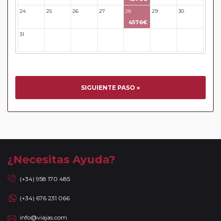
acompañados de nuestros guías. En caso de circuitos con
24
25
26
27
28
29
30
vuelos incluidos, éstos se emitirán en base a los datos/
4576€
documentación entregada.
31
32
33
34
35
36
37
Reservas a compartir:
serán aceptadas reservas "A
Compartir" de viajeros individuales en todos nuestros
circuitos de la Serie Clásica y Premier existiendo un
suplemento de 35 Euros / 45 USD. No se aceptarán reservas
a compartir en la Serie Turista, los "Minipaquetes", y los
SIGUIENTE PASO »
viajes combinados con crucero, paquetes con islas (Griegas
o Madeira) así como paquetes por Oriente Medio, Asia y
África. Tampoco se aceptan reservas a compartir en las
noches adicionales a los circuitos. Se facturará el
suplemento de habitación individual devengado por la
ciudad de incorporación / salida de circuito, cuando las
¿Necesitas Ayuda?
fechas de incorporación / salida no sean las mismas que se
indican en la ruta detallada. En caso de tomar un sector de
(+34) 958 170 485
viaje, se aceptan reservas a compartir solamente si la
(+34) 676 231 066
duración del sector es de al menos 7 noches de hotel.
Mayores de 65 años:
las personas mayores de 65 años se
info@viajas.com