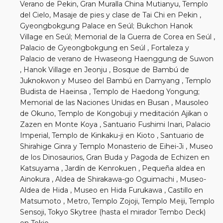
Verano de Pekin, Gran Muralla China Mutianyu, Templo
del Cielo, Masaje de pies y clase de Tai Chi en Pekin ,
Gyeongbokgung Palace en Seúl; Bukchon Hanok
Village en Seúl; Memorial de la Guerra de Corea en Seúl ,
Palacio de Gyeongbokgung en Seúl , Fortaleza y
Palacio de verano de Hwaseong Haenggung de Suwon
, Hanok Village en Jeonju , Bosque de Bambú de
Juknokwon y Museo del Bambú en Damyang , Templo
Budista de Haeinsa , Templo de Haedong Yongung;
Memorial de las Naciones Unidas en Busan , Mausoleo
de Okuno, Templo de Kongobuji y meditación Ajikan o
Zazen en Monte Koya , Santuario Fushimi Inari, Palacio
Imperial, Templo de Kinkaku-ji en Kioto , Santuario de
Shirahige Ginra y Templo Monasterio de Eihei-Ji , Museo
de los Dinosaurios, Gran Buda y Pagoda de Echizen en
Katsuyama , Jardín de Kenrokuen , Pequeña aldea en
Ainokura , Aldea de Shirakawa-go Oguimachi , Museo-
Aldea de Hida , Museo en Hida Furukawa , Castillo en
Matsumoto , Metro, Templo Zojoji, Templo Meiji, Templo
Sensoji, Tokyo Skytree (hasta el mirador Tembo Deck)
en Tokio