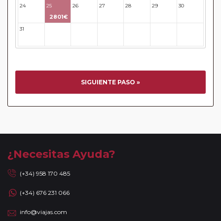
llegada y salida del aeropuerto/ estación de tren.
24
25
26
27
28
29
30
En los
Circuitos con Crucero
dispondrá de días libres
2801€
para poder disfrutar por su cuenta en las ciudades más
31
32
33
34
35
36
37
activas y bellas de Europa. Durante estos días, no estarán
acompañados de nuestros guías. En caso de circuitos con
vuelos incluidos, éstos se emitirán en base a los datos/
documentación entregada.
Reservas a compartir:
serán aceptadas reservas "A
SIGUIENTE PASO »
Compartir" de viajeros individuales en todos nuestros
circuitos de la Serie Clásica y Premier existiendo un
suplemento de 35 Euros / 45 USD. No se aceptarán reservas
a compartir en la Serie Turista, los "Minipaquetes", y los
viajes combinados con crucero, paquetes con islas (Griegas
o Madeira) así como paquetes por Oriente Medio, Asia y
¿Necesitas Ayuda?
África. Tampoco se aceptan reservas a compartir en las
noches adicionales a los circuitos. Se facturará el
(+34) 958 170 485
suplemento de habitación individual devengado por la
(+34) 676 231 066
ciudad de incorporación / salida de circuito, cuando las
fechas de incorporación / salida no sean las mismas que se
info@viajas.com
indican en la ruta detallada. En caso de tomar un sector de