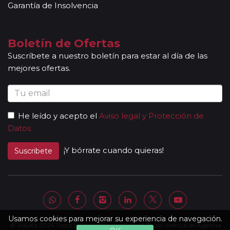
conocimientos y buena disposición para atender al
Garantía de Insolvencia
grupo. Adicionalmente, en las ciudades principales y
según itinerario, contará con la presencia de guías
locales que le permitirán conocer más a fondo la
Boletín de Ofertas
cultura de los lugares visitados. En ocasiones, los
Suscríbete a nuestro boletín para estar al día de las
grupos son bilingües (normalmente español y
mejores ofertas.
portugués), en estos casos nuestros guías
acompañantes podrán dar las explicaciones en dos
idiomas diferentes. Según circuito, le atenderá en su
viaje un único guía-acompañante o bien cambiará de
He leído y acepto el
Aviso legal y Protección de
guía-acompañante en función de la etapa. Los guías
Datos
acompañantes siempre estarán presentes en los
paseos incluidos, pero poseen múltiples funciones y
¡Y bórrate cuando quieras!
Suscribete
deben dedicación a la totalidad del grupo y no a una
persona en particular. En los momentos en que no
existen servicios incluidos en el programa, nuestros
guías pueden encontrarse realizando funciones bien
de coordinación, bien para otros grupos diferentes y
por tanto no estar disponibles en un momento
Usamos cookies para mejorar su experiencia de navegación.
© Viajata 2026 Todos los derechos reservados | Título-licencia de Agencia
determinado.