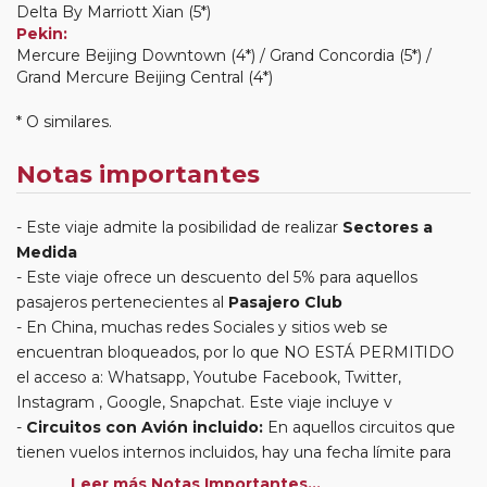
Delta By Marriott Xian (5*)
Pekin:
Mercure Beijing Downtown (4*) / Grand Concordia (5*) /
Grand Mercure Beijing Central (4*)
* O similares.
Notas importantes
Este viaje admite la posibilidad de realizar
Sectores a
Medida
Este viaje ofrece un descuento del 5% para aquellos
pasajeros pertenecientes al
Pasajero Club
En China, muchas redes Sociales y sitios web se
encuentran bloqueados, por lo que NO ESTÁ PERMITIDO
el acceso a: Whatsapp, Youtube Facebook, Twitter,
Instagram , Google, Snapchat. Este viaje incluye v
Circuitos con Avión incluido:
En aquellos circuitos que
tienen vuelos internos incluidos, hay una fecha límite para
poder emitir billetes. Las reservas/emisión de los vuelos se
Leer más Notas Importantes...