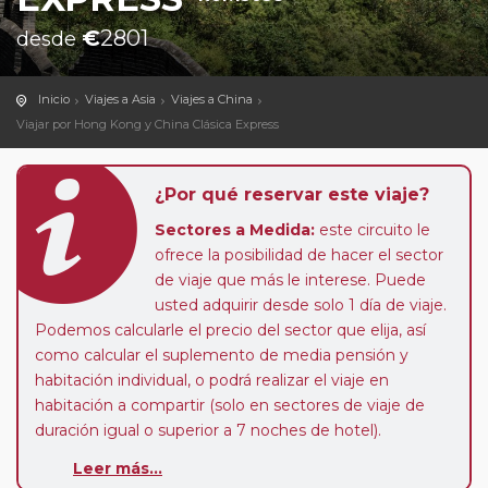
€
2801
desde
Inicio
Viajes a Asia
Viajes a China
Viajar por Hong Kong y China Clásica Express
¿Por qué reservar este viaje?
Sectores a Medida:
este circuito le
ofrece la posibilidad de hacer el sector
de viaje que más le interese. Puede
usted adquirir desde solo 1 día de viaje.
Podemos calcularle el precio del sector que elija, así
como calcular el suplemento de media pensión y
habitación individual, o podrá realizar el viaje en
habitación a compartir (solo en sectores de viaje de
duración igual o superior a 7 noches de hotel).
Pasajero Club:
este circuito, en cualquier época del
Leer más...
año, ofrece a los pasajeros que ya hayan viajado con