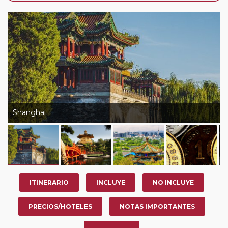
nosotros en los últimos 3 años y que pertenezcan a
nuestro Club de Pasajeros (cuya obtención se realiza
tras rellenar el cuestionario de satisfacción en "Mi viaje")
o los que estén en luna de miel contarán con un
descuento del 5%.
Shanghai
ITINERARIO
INCLUYE
NO INCLUYE
PRECIOS/HOTELES
NOTAS IMPORTANTES