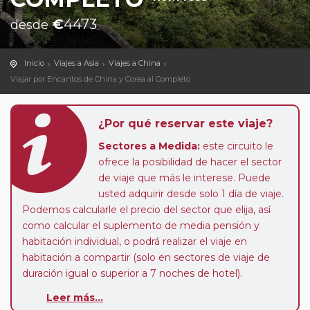
€
4473
desde
Inicio
Viajes a Asia
Viajes a China
Viajar por Encantos de China y Corea al Completo
¿Por qué reservar este viaje?
Sectores a Medida:
este circuito le
ofrece la posibilidad de hacer el sector
de viaje que más le interese. Puede
usted adquirir desde solo 1 día de viaje.
Podemos calcularle el precio del sector que elija, así
como calcular el suplemento de media pensión y
habitación individual, o podrá realizar el viaje en
habitación a compartir (solo en sectores de viaje de
duración igual o superior a 7 noches de hotel).
Pasajero Club:
este circuito, en cualquier época del
Leer más...
año, ofrece a los pasajeros que ya hayan viajado con