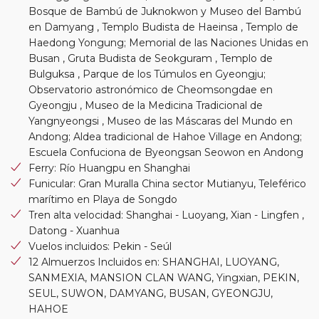
Bosque de Bambú de Juknokwon y Museo del Bambú
en Damyang , Templo Budista de Haeinsa , Templo de
Haedong Yongung; Memorial de las Naciones Unidas en
Busan , Gruta Budista de Seokguram , Templo de
Bulguksa , Parque de los Túmulos en Gyeongju;
Observatorio astronómico de Cheomsongdae en
Gyeongju , Museo de la Medicina Tradicional de
Yangnyeongsi , Museo de las Máscaras del Mundo en
Andong; Aldea tradicional de Hahoe Village en Andong;
Escuela Confuciona de Byeongsan Seowon en Andong
Ferry: Río Huangpu en Shanghai
Funicular: Gran Muralla China sector Mutianyu, Teleférico
marítimo en Playa de Songdo
Tren alta velocidad: Shanghai - Luoyang, Xian - Lingfen ,
Datong - Xuanhua
Vuelos incluidos: Pekin - Seúl
12 Almuerzos Incluidos en: SHANGHAI, LUOYANG,
SANMEXIA, MANSION CLAN WANG, Yingxian, PEKIN,
SEUL, SUWON, DAMYANG, BUSAN, GYEONGJU,
HAHOE