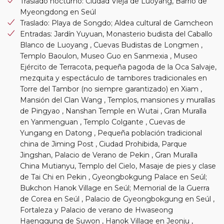
Traslado nocturno: Ciudad Vieja de Luoyang, Barrio de
Myeongdong en Seúl
Traslado: Playa de Songdo; Aldea cultural de Gamcheon
Entradas: Jardín Yuyuan, Monasterio budista del Caballo
Blanco de Luoyang , Cuevas Budistas de Longmen ,
Templo Baoulon, Museo Guo en Sanmexia , Museo
Ejército de Terracota, pequeña pagoda de la Oca Salvaje,
mezquita y espectáculo de tambores tradicionales en
Torre del Tambor (no siempre garantizado) en Xiam ,
Mansión del Clan Wang , Templos, mansiones y murallas
de Pingyao , Nanshan Temple en Wutai , Gran Muralla
en Yanmenguan , Templo Colgante , Cuevas de
Yungang en Datong , Pequeña población tradicional
china de Jiming Post , Ciudad Prohibida, Parque
Jingshan, Palacio de Verano de Pekin , Gran Muralla
China Mutianyu, Templo del Cielo, Masaje de pies y clase
de Tai Chi en Pekin , Gyeongbokgung Palace en Seúl;
Bukchon Hanok Village en Seúl; Memorial de la Guerra
de Corea en Seúl , Palacio de Gyeongbokgung en Seúl ,
Fortaleza y Palacio de verano de Hwaseong
Haenggung de Suwon , Hanok Village en Jeonju ,