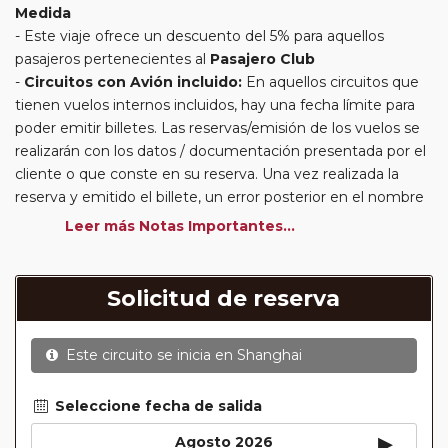
Medida
Este viaje ofrece un descuento del 5% para aquellos
pasajeros pertenecientes al
Pasajero Club
Circuitos con Avión incluido:
En aquellos circuitos que
tienen vuelos internos incluidos, hay una fecha límite para
poder emitir billetes. Las reservas/emisión de los vuelos se
realizarán con los datos / documentación presentada por el
cliente o que conste en su reserva. Una vez realizada la
reserva y emitido el billete, un error posterior en el nombre
o un nombre incompleto, puede provocar la invalidez del
Leer más Notas Importantes...
billete emitido y la necesidad de tener que emitir un nuevo
billete. No nos responsabilizaremos de los gastos
generados de cancelación y nueva emisión. Hacer una
Solicitud de reserva
reserva nueva puede implicar la posibilidad de no conseguir
plazas en los mismos vuelos previstos. Las compañías
Este circuito se inicia en
Shanghai
aéreas se reservan el derecho de que un billete con un
nombre que no coincida con el que aparece en el
pasaporte pueda ser motivo para denegar el embarque a
Seleccione fecha de salida
un viajero.
▸
Agosto 2026