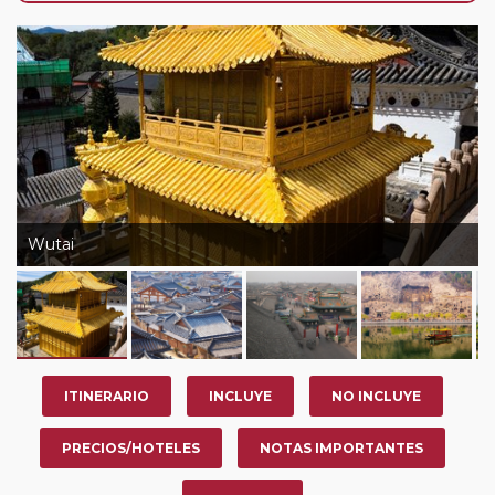
nosotros en los últimos 3 años y que pertenezcan a
nuestro Club de Pasajeros (cuya obtención se realiza
tras rellenar el cuestionario de satisfacción en "Mi viaje")
o los que estén en luna de miel contarán con un
descuento del 5%.
Wutai
ITINERARIO
INCLUYE
NO INCLUYE
PRECIOS/HOTELES
NOTAS IMPORTANTES