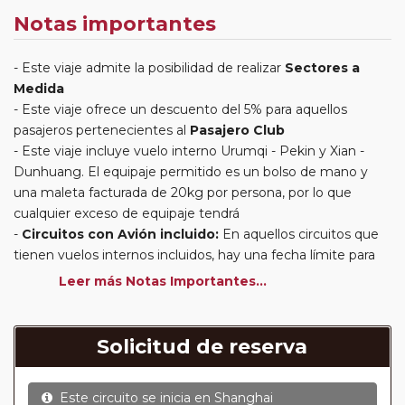
Notas importantes
Este viaje admite la posibilidad de realizar
Sectores a
Medida
Este viaje ofrece un descuento del 5% para aquellos
pasajeros pertenecientes al
Pasajero Club
Este viaje incluye vuelo interno Urumqi - Pekin y Xian -
Dunhuang. El equipaje permitido es un bolso de mano y
una maleta facturada de 20kg por persona, por lo que
cualquier exceso de equipaje tendrá
Circuitos con Avión incluido:
En aquellos circuitos que
tienen vuelos internos incluidos, hay una fecha límite para
poder emitir billetes. Las reservas/emisión de los vuelos se
Leer más Notas Importantes...
realizarán con los datos / documentación presentada por el
cliente o que conste en su reserva. Una vez realizada la
reserva y emitido el billete, un error posterior en el nombre
Solicitud de reserva
o un nombre incompleto, puede provocar la invalidez del
billete emitido y la necesidad de tener que emitir un nuevo
Este circuito se inicia en
Shanghai
billete. No nos responsabilizaremos de los gastos