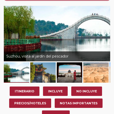
año, ofrece a los pasajeros que ya hayan viajado con
nosotros en los últimos 3 años y que pertenezcan a
nuestro Club de Pasajeros (cuya obtención se realiza
tras rellenar el cuestionario de satisfacción en "Mi viaje")
o los que estén en luna de miel contarán con un
descuento del 5%.
Suzhou, visita al jardín del pescador
ITINERARIO
INCLUYE
NO INCLUYE
PRECIOS/HOTELES
NOTAS IMPORTANTES