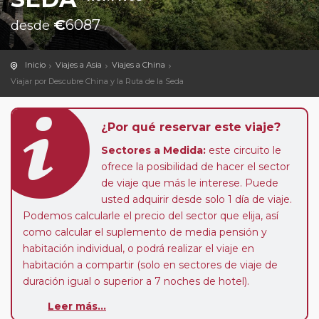
€
6087
desde
Inicio
Viajes a Asia
Viajes a China
Viajar por Descubre China y la Ruta de la Seda
¿Por qué reservar este viaje?
Sectores a Medida:
este circuito le
ofrece la posibilidad de hacer el sector
de viaje que más le interese. Puede
usted adquirir desde solo 1 día de viaje.
Podemos calcularle el precio del sector que elija, así
como calcular el suplemento de media pensión y
habitación individual, o podrá realizar el viaje en
habitación a compartir (solo en sectores de viaje de
duración igual o superior a 7 noches de hotel).
Leer más...
Pasajero Club:
este circuito, en cualquier época del