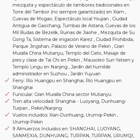
mezquita y espectáculo de tambores tradicionales en
Torre del Tambor (no siempre garantizado) en Xiam ,
Cuevas de Mogao, Espectáculo local Youjian , Ciudad
Antigua de Gaochang, Tumbas de Astana, Cuevas de los
Mil Budas de Bezelik, Ruinas de Jiaohe , Mezquita de Su
Gong Ta, Sistema de irrigación Karez , Ciudad Prohibida,
Parque Jingshan, Palacio de Verano de Pekin , Gran
Muralla China Mutianyu, Templo del Cielo, Masaje de
pies y clase de Tai Chi en Pekin , Mausoleo Sun Yatsen y
Templo Lingu en Nanjing , Jardín del humilde
administrador en Suzhou , Jardín Yuyuan
Ferry: Río Huangpu en Shanghai, Río Huangpu en
Shanghai
Funicular: Gran Muralla China sector Mutianyu
Tren alta velocidad: Shanghai - Luoyang, Dunhuang-
Turpan , Pekin/Nanjing
Vuelos incluidos: Xian-Dunhuang, Urumqi-Pekin ,
Urumqi-Pekin
9 Almuerzos Incluidos en: SHANGHAI, LUOYANG,
SANMEXIA, DUNHUANG, TURPAN, TURPAN, URUMQI,