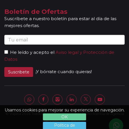
según itinerario, contará con la presencia de guías
locales que le permitirán conocer más a fondo la
Boletín de Ofertas
cultura de los lugares visitados. En ocasiones, los
Suscríbete a nuestro boletín para estar al día de las
grupos son bilingües (normalmente español y
mejores ofertas.
portugués), en estos casos nuestros guías
acompañantes podrán dar las explicaciones en dos
idiomas diferentes. Según circuito, le atenderá en su
viaje un único guía-acompañante o bien cambiará de
He leído y acepto el
Aviso legal y Protección de
guía-acompañante en función de la etapa. Los guías
Datos
acompañantes siempre estarán presentes en los
paseos incluidos, pero poseen múltiples funciones y
¡Y bórrate cuando quieras!
Suscribete
deben dedicación a la totalidad del grupo y no a una
persona en particular. En los momentos en que no
existen servicios incluidos en el programa, nuestros
guías pueden encontrarse realizando funciones bien
de coordinación, bien para otros grupos diferentes y
por tanto no estar disponibles en un momento
Usamos cookies para mejorar su experiencia de navegación.
© Viajata 2026 Todos los derechos reservados | Título-licencia de Agencia
determinado.
OK
Al completar el pago de su viaje y una vez le
de Viajes C.I.AN 18841-3.
Política de
enviemos la documentación, se le facilitará una