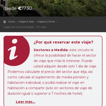
€
1730
desde
Inicio
Viajes a Asia
Viajes a China
Viajar por China Express - Fin Xian
¿Por qué reservar este viaje?
Sectores a Medida:
este circuito le
ofrece la posibilidad de hacer el sector
de viaje que más le interese. Puede
usted adquirir desde solo 1 día de viaje.
Podemos calcularle el precio del sector que elija, así
como calcular el suplemento de media pensión y
habitación individual, o podrá realizar el viaje en
habitación a compartir (solo en sectores de viaje de
duración igual o superior a 7 noches de hotel).
Pasajero Club:
este circuito, en cualquier época del
Leer más...
año, ofrece a los pasajeros que ya hayan viajado con