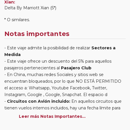
Xian:
Delta By Marriott Xian (5*)
* O similares.
Notas importantes
Este viaje admite la posibilidad de realizar
Sectores a
Medida
Este viaje ofrece un descuento del 5% para aquellos
pasajeros pertenecientes al
Pasajero Club
En China, muchas redes Sociales y sitios web se
encuentran bloqueados, por lo que NO ESTÁ PERMITIDO
el acceso a: Whatsapp, Youtube Facebook, Twitter,
Instagram, Google , Google, Snapchat. El espacio d
Circuitos con Avión incluido:
En aquellos circuitos que
tienen vuelos internos incluidos, hay una fecha límite para
poder emitir billetes. Las reservas/emisión de los vuelos se
Leer más Notas Importantes...
realizarán con los datos / documentación presentada por el
cliente o que conste en su reserva. Una vez realizada la