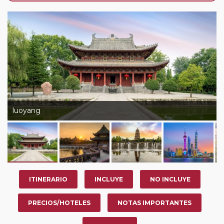
nosotros en los últimos 3 años y que pertenezcan a
nuestro Club de Pasajeros (cuya obtención se realiza
tras rellenar el cuestionario de satisfacción en "Mi viaje")
o los que estén en luna de miel contarán con un
descuento del 5%.
luoyang
ITINERARIO
INCLUYE
NO INCLUYE
PRECIOS/HOTELES
NOTAS IMPORTANTES