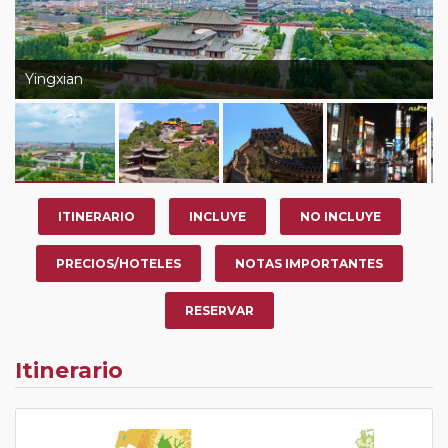
Yingxian
ITINERARIO
INCLUYE
NO INCLUYE
PRECIOS/HOTELES
NOTAS IMPORTANTES
RESERVAR
Itinerario