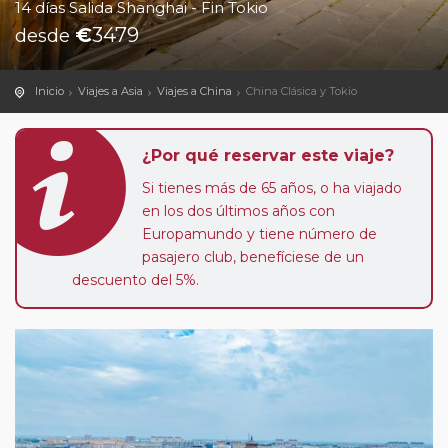
14 días Salida Shanghai - Fin Tokio
€
3479
desde
Inicio
Viajes a Asia
Viajes a China
China Clásica y Tokio
¿Por qué reservar este viaje?
Si tienes más de 65 años, o ha viajado
en los dos últimos años con
Europamundo y tiene número de
pasajero club, benefíciese de un
descuento del 5%.