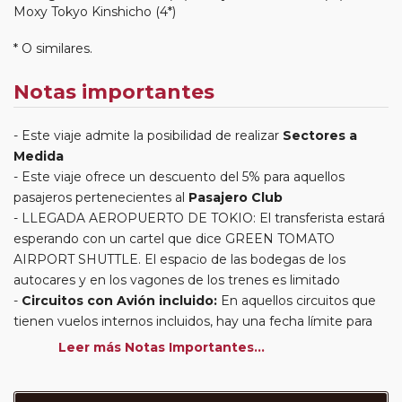
Moxy Tokyo Kinshicho (4*)
* O similares.
Notas importantes
Este viaje admite la posibilidad de realizar
Sectores a
Medida
Este viaje ofrece un descuento del 5% para aquellos
pasajeros pertenecientes al
Pasajero Club
LLEGADA AEROPUERTO DE TOKIO: El transferista estará
esperando con un cartel que dice GREEN TOMATO
AIRPORT SHUTTLE. El espacio de las bodegas de los
autocares y en los vagones de los trenes es limitado
Circuitos con Avión incluido:
En aquellos circuitos que
tienen vuelos internos incluidos, hay una fecha límite para
poder emitir billetes. Las reservas/emisión de los vuelos se
Leer más Notas Importantes...
realizarán con los datos / documentación presentada por el
cliente o que conste en su reserva. Una vez realizada la