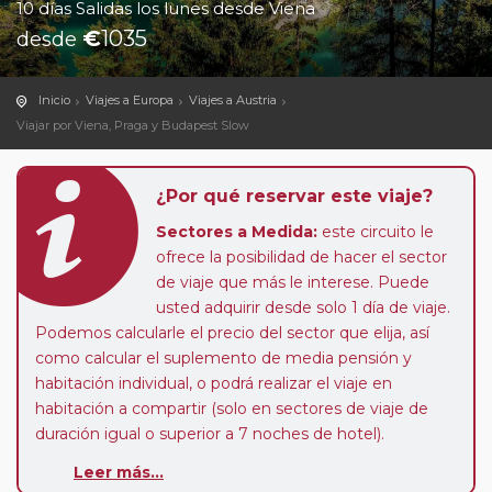
10 días Salidas los lunes desde Viena
€
1035
desde
Inicio
Viajes a Europa
Viajes a Austria
Viajar por Viena, Praga y Budapest Slow
¿Por qué reservar este viaje?
Sectores a Medida:
este circuito le
ofrece la posibilidad de hacer el sector
de viaje que más le interese. Puede
usted adquirir desde solo 1 día de viaje.
Podemos calcularle el precio del sector que elija, así
como calcular el suplemento de media pensión y
habitación individual, o podrá realizar el viaje en
habitación a compartir (solo en sectores de viaje de
duración igual o superior a 7 noches de hotel).
Leer más...
Paradas en Ruta:
este circuito admite la posibilidad