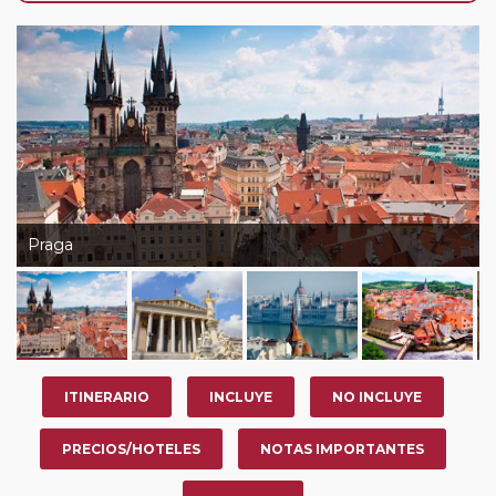
de que usted pueda programar una o más paradas en
su viaje, en la ciudad que desee por período de 1, 3, 4 o
7 noches según circuito y fechas de salida. Es
fundamental que el circuito tenga salida posterior a la
fecha escogida y permita la salida deseada. El
suplemento por parada efectuada es de 40 Euros/52
Dólares por persona. Si la parada se realiza para tomar
otro circuito del mismo proveedor no se abonará este
suplemento.
Praga
Pasajero Club:
este circuito, en cualquier época del
año, ofrece a los pasajeros que ya hayan viajado con
nosotros en los últimos 3 años y que pertenezcan a
nuestro Club de Pasajeros (cuya obtención se realiza
tras rellenar el cuestionario de satisfacción en "Mi viaje")
ITINERARIO
INCLUYE
NO INCLUYE
o los que estén en luna de miel contarán con un
descuento del 5%.
PRECIOS/HOTELES
NOTAS IMPORTANTES