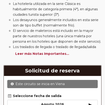
La hotelería utilizada en la serie Clásica es
habitualmente de categoría primera (4*), en algunas
ciudades turista superior (3*).
Los desayunos generalmente incluidos en esta serie
son de tipo buffet (normalmente frío).
El servicio de maleteros está incluido en la mayor
parte de nuestros hoteles (una única maleta por
persona en los hoteles que disponen de este servicio).
Los traslados de llegada o traslado de llegada/salida
estarán incluidos según itinerario.
Leer más Notas Importantes...
Usted podrá elegir, en muchos circuitos clásicos
Europeos, añadir a su reserva si lo desea el
suplemento de media pensión (incluirá un número de
Solicitud de reserva
almuerzos o cenas señalado en su itinerario).
En muchos itinerarios le incluimos algunas cenas. En
Este circuito se inicia en
Viena
circuitos clásicos Europeos normalmente las entradas
a museos y monumentos no se encuentran incluidas
mientras que en viajes regionales y otros viajes
Seleccione fecha de salida
incluimos muchas de las entradas. En todos los
▸
Agosto 2026