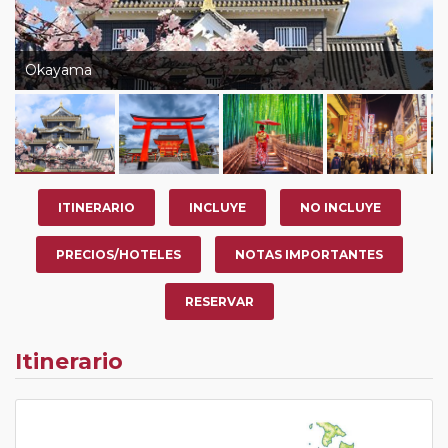
Okayama
ITINERARIO
INCLUYE
NO INCLUYE
PRECIOS/HOTELES
NOTAS IMPORTANTES
RESERVAR
Itinerario