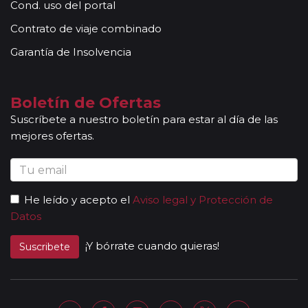
grupo. Adicionalmente, en las ciudades principales y
Cond. uso del portal
según itinerario, contará con la presencia de guías
Contrato de viaje combinado
locales que le permitirán conocer más a fondo la
cultura de los lugares visitados. En ocasiones, los
Garantía de Insolvencia
grupos son bilingües (normalmente español y
portugués), en estos casos nuestros guías
acompañantes podrán dar las explicaciones en dos
Boletín de Ofertas
idiomas diferentes. Según circuito, le atenderá en su
Suscríbete a nuestro boletín para estar al día de las
viaje un único guía-acompañante o bien cambiará de
mejores ofertas.
guía-acompañante en función de la etapa. Los guías
acompañantes siempre estarán presentes en los
paseos incluidos, pero poseen múltiples funciones y
deben dedicación a la totalidad del grupo y no a una
He leído y acepto el
Aviso legal y Protección de
persona en particular. En los momentos en que no
Datos
existen servicios incluidos en el programa, nuestros
guías pueden encontrarse realizando funciones bien
¡Y bórrate cuando quieras!
Suscribete
de coordinación, bien para otros grupos diferentes y
por tanto no estar disponibles en un momento
determinado.
Al completar el pago de su viaje y una vez le