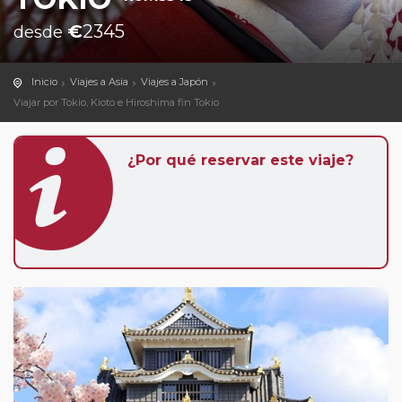
€
2345
desde
Inicio
Viajes a Asia
Viajes a Japón
Viajar por Tokio, Kioto e Hiroshima fin Tokio
¿Por qué reservar este viaje?