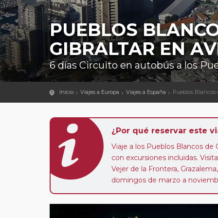
PUEBLOS BLANCO
GIBRALTAR EN A
6 días Circuito en autobús a los Pu
Inicio
Viajes a Europa
Viajes a España
Pueblos Blancos 
¿Por qué reservar este vi
Viaje a los Pueblos Blancos de 
con excursiones incluidas. Visit
Vejer de la Frontera, Grazalema, 
domingos de marzo a noviembre