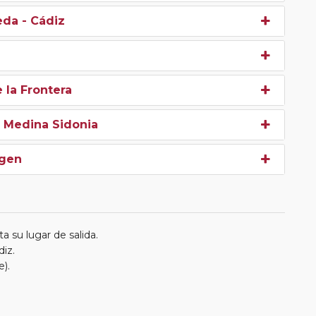
eda - Cádiz
 la Frontera
- Medina Sidonia
igen
a su lugar de salida.
diz.
).