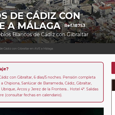
S DE CÁDIZ CON
VE A MÁLAGA
Ref.18753
eblos Blancos de Cádiz con Gibraltar
de Cádiz con Gibraltar en AVE a Málaga
aje?
Cádiz con Gibraltar, 6 días/5 noches. Pensión completa
a a Chipiona, Sanlúcar de Barrameda, Cádiz, Gibraltar,
Ubrique, Arcos y Jerez de la Frontera... Hotel 4*. Salidas
 (consultar fechas en calendario).