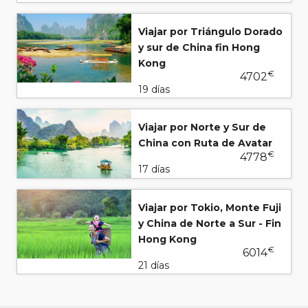
ofrecerán otras alternativas, con el consiguiente
suplemento, en el caso de existir.
Viajar por Triángulo Dorado
y sur de China fin Hong
El concepto de habitación TRIPLE en China consiste en
Kong
€
4702
una habitación DBL o TWIN con una cama plegable, que
19 días
no es tan grande como la normal.
Viajar por Norte y Sur de
China con Ruta de Avatar
€
4778
17 días
Viajar por Tokio, Monte Fuji
y China de Norte a Sur - Fin
Hong Kong
€
6014
21 días