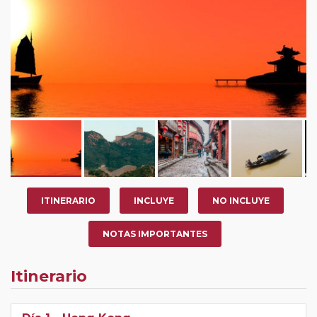
ITINERARIO
INCLUYE
NO INCLUYE
NOTAS IMPORTANTES
Itinerario