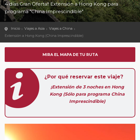
4 días Gran Oferta!! Extensión a Hong Kong para
programa "China Imprescindible"
Inicio
Viajes a Asia
Viajes a China
Extensión a Hong Kong (China Imprescindible)
MIRA EL MAPA DE TU RUTA
¿Por qué reservar este viaje?
¡
Extensión de 3 noches en Hong
Kong (Sólo para programa China
Imprescindible)