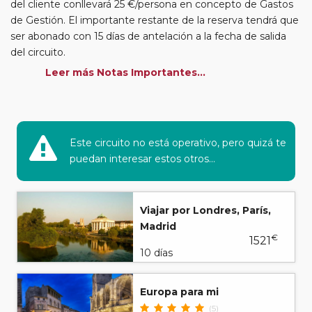
del cliente conllevará 25 €/persona en concepto de Gastos
de Gestión. El importante restante de la reserva tendrá que
ser abonado con 15 días de antelación a la fecha de salida
del circuito.
Leer más Notas Importantes...
• RUTAS DE RECOGIDA Y HORARIOS DE SALIDA Y
REGRESO: Esta programación está sujeta a diferentes
rutas de recogidas en distintas poblaciones en cada fecha
de salida y sus correspondientes retornos. Los horarios de
Este circuito no está operativo, pero quizá te
salida se adaptarán para cada fecha concreta, en función de
puedan interesar estos otros...
los puntos de recogida existentes ese día (se confirmarán 5
días antes de cada salida). De igual forma, el horario de
regreso será en función del horario de llegada al punto más
Viajar por Londres, París,
alejado. Tanto en el viaje de ida como de regreso,
Madrid
VIAJAS.COM ni nuestros representantes en destino no se
€
1521
responsabilizan de posibles demoras debido a
10 días
circunstancias imprevisibles en la Red Nacional de
Carreteras (mal tiempo, atascos, obras, etc.), por ello la hora
Europa para mi
indicada deberá entenderse como hora prevista.
(5)