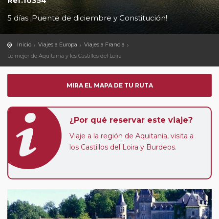
Ref.10354
5 días ¡Puente de diciembre y Constitución!
Inicio
Viajes a Europa
Viajes a Francia
Lo mejor de Aquitania y los Castillos del Loira
MIRA EL MAPA DE TU RUTA
¿Por qué reservar este viaje?
Viaje a la región de Aquitania, visita a
los Castillos del Loira y Burdeos.