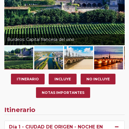
Burdeos: Capital francesa del vino
ITINERARIO
INCLUYE
NO INCLUYE
NOTAS IMPORTANTES
Itinerario
Día 1
- CIUDAD DE ORIGEN - NOCHE EN